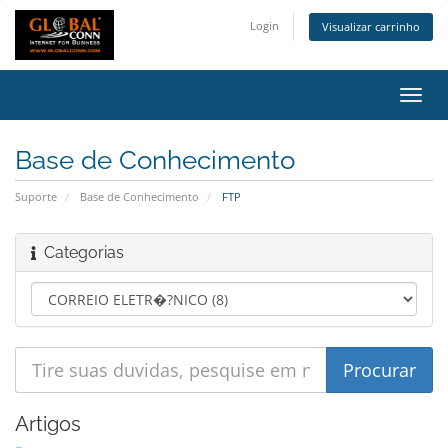
Login
Visualizar carrinho
Alter
nave
Base de Conhecimento
Suporte
Base de Conhecimento
FTP
Categorias
Artigos